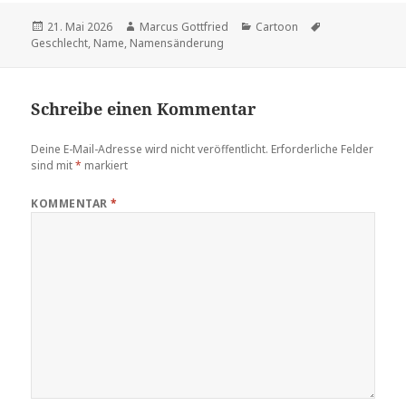
Veröffentlicht
Autor
Kategorien
Schlagwörter
21. Mai 2026
Marcus Gottfried
Cartoon
am
Geschlecht
,
Name
,
Namensänderung
Schreibe einen Kommentar
Deine E-Mail-Adresse wird nicht veröffentlicht.
Erforderliche Felder
sind mit
*
markiert
KOMMENTAR
*