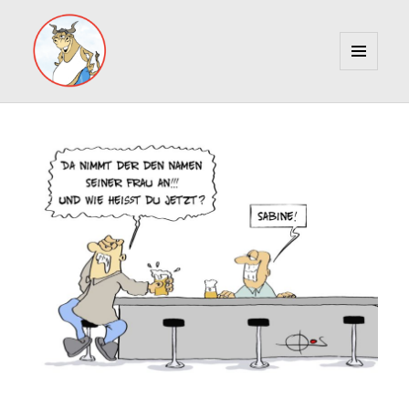
MENÜ
UND
Marcus Gottfried
WIDGETS