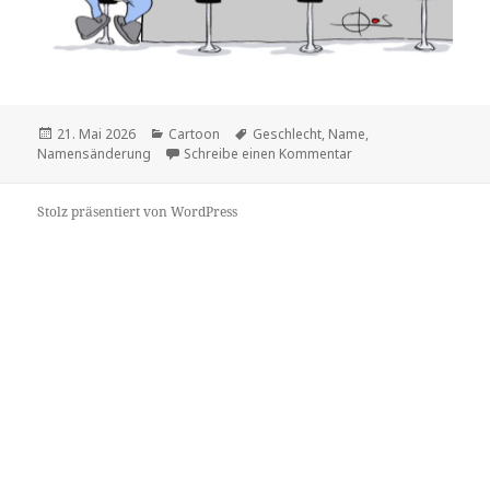
Veröffentlicht
Kategorien
Schlagwörter
21. Mai 2026
Cartoon
Geschlecht
,
Name
,
am
zu
Namensänderung
Schreibe einen Kommentar
Stolz präsentiert von WordPress