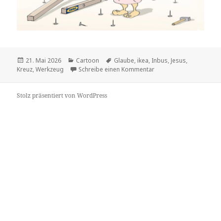
Veröffentlicht
Kategorien
Schlagwörter
21. Mai 2026
Cartoon
Glaube
,
ikea
,
Inbus
,
Jesus
,
am
zu
Kreuz
,
Werkzeug
Schreibe einen Kommentar
Stolz präsentiert von WordPress