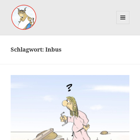
MENÜ
UND
Marcus Gottfried
WIDGETS
Schlagwort:
Inbus