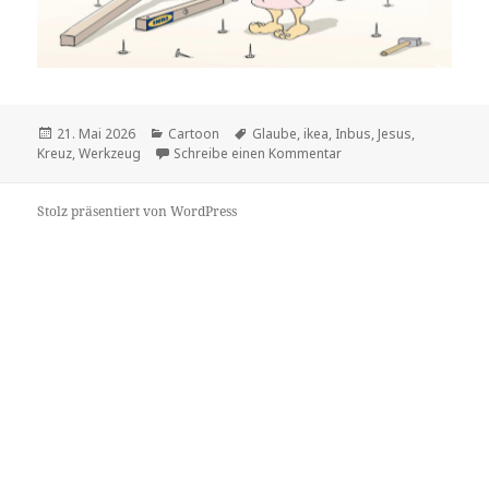
Veröffentlicht
Kategorien
Schlagwörter
21. Mai 2026
Cartoon
Glaube
,
ikea
,
Inbus
,
Jesus
,
am
zu
Kreuz
,
Werkzeug
Schreibe einen Kommentar
Stolz präsentiert von WordPress