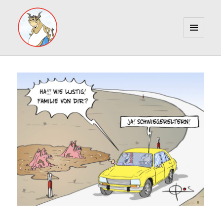
MENÜ
UND
Marcus Gottfried
WIDGETS