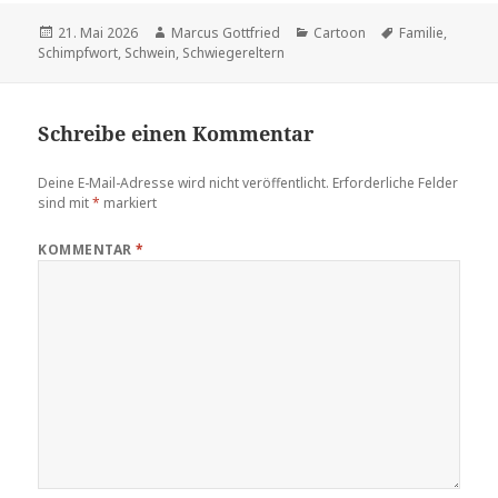
Veröffentlicht
Autor
Kategorien
Schlagwörter
21. Mai 2026
Marcus Gottfried
Cartoon
Familie
,
am
Schimpfwort
,
Schwein
,
Schwiegereltern
Schreibe einen Kommentar
Deine E-Mail-Adresse wird nicht veröffentlicht.
Erforderliche Felder
sind mit
*
markiert
KOMMENTAR
*