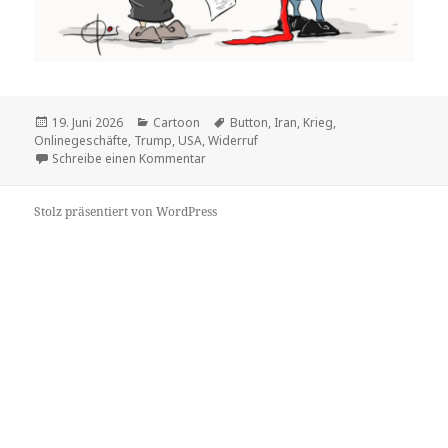
Veröffentlicht
Kategorien
Schlagwörter
19. Juni 2026
Cartoon
Button
,
Iran
,
Krieg
,
am
Onlinegeschäfte
,
Trump
,
USA
,
Widerruf
zu
Schreibe einen Kommentar
Stolz präsentiert von WordPress