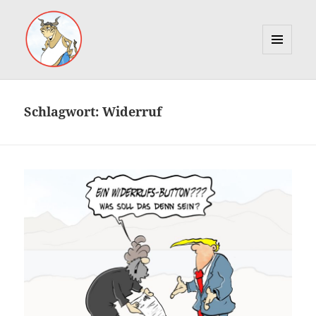
MENÜ
UND
Marcus Gottfried
WIDGETS
Schlagwort:
Widerruf