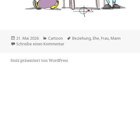
Veröffentlicht
Kategorien
Schlagwörter
21. Mai 2026
Cartoon
Beziehung
,
Ehe
,
Frau
,
Mann
am
zu
Schreibe einen Kommentar
Stolz präsentiert von WordPress