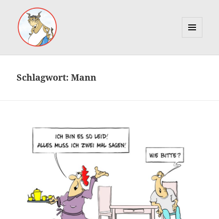
MENÜ
UND
Marcus Gottfried
WIDGETS
Schlagwort:
Mann