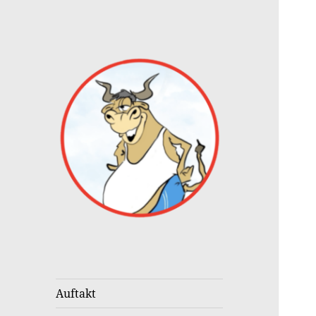
cartoon & caricature
Marcus Gottfried
Auftakt