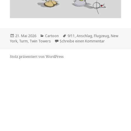
Veröffentlicht
Kategorien
Schlagwörter
21. Mai 2026
Cartoon
9/11
,
Anschlag
,
Flugzeug
,
New
am
zu
York
,
Turm
,
Twin Towers
Schreibe einen Kommentar
Stolz präsentiert von WordPress