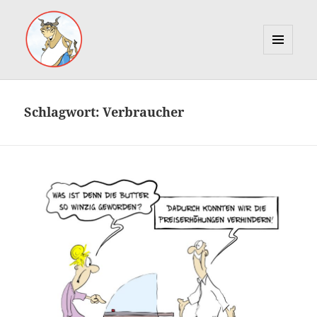
MENÜ
UND
Marcus Gottfried
WIDGETS
Schlagwort:
Verbraucher