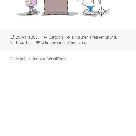
Veröffentlicht
Kategorien
Schlagwörter
29. April 2026
Cartoon
Einkaufen
,
Preiserhöhung
,
am
zu
Verbraucher
Schreibe einen Kommentar
Stolz präsentiert von WordPress